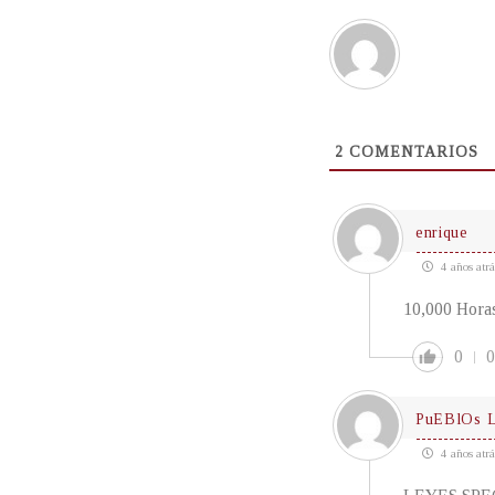
2
COMENTARIOS
enrique
4 años atrá
10,000 Horas
0
0
PuEBlOs 
4 años atrá