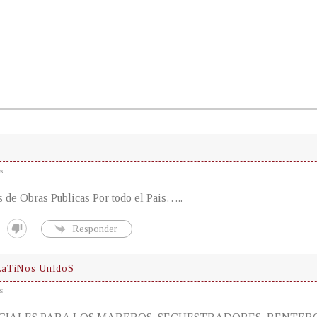
s
 de Obras Publicas Por todo el Pais…..
Responder
LaTiNos UnIdoS
s