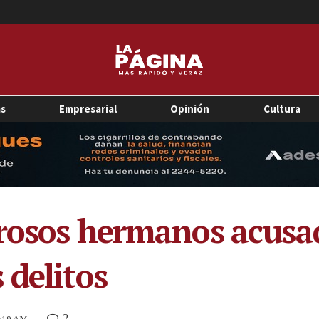
as
Empresarial
Opinión
Cultura
rosos hermanos acusad
 delitos
2
9:19 AM