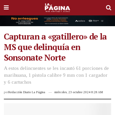
Capturan a «gatillero» de la
MS que delinquía en
Sonsonate Norte
A estos delincuentes se les incautó 61 porciones de
marihuana, 1 pistola calibre 9 mm con 1 cargador
y 6 cartuchos
por
Redacción Diario La Página
miércoles, 23 octubre 2024 8:28 AM