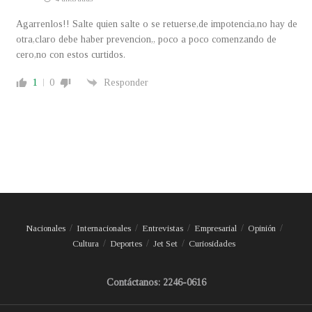
Agarrenlos!! Salte quien salte o se retuerse,de impotencia,no hay de
otra,claro debe haber prevencion,, poco a poco comenzando de
cero,no con estos curtidos.
1
0
Responder
Nacionales
Internacionales
Entrevistas
Empresarial
Opinión
Cultura
Deportes
Jet Set
Curiosidades
Contáctanos: 2246-0616