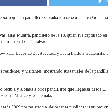
Co
eportó que un pandillero salvadoreño se ocultaba en Guatemal
as, alias Munrra, pandillero de la 18, quien fue capturado e
Transnacional de El Salvador.
dow Park Locos de Zacatecoluca y había huido a Guatemala, 
 residentes y visitantes, mostrando sus tatuajes de la pandill
o recibía y alojaba a otros pandilleros que llegaban desde El 
gos entre México y Guatemala.
esde 2009 por resistencia, desórdenes públicos y agrupaciones