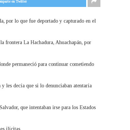
mparte en Twitter
a, por lo que fue deportado y capturado en el
n la frontera La Hachadura, Ahuachapán, por
donde permaneció para continuar cometiendo
a y les decía que si lo denunciaban atentaría
Salvador, que intentaban irse para los Estados
 ilícitas.