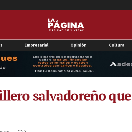
as
Empresarial
Opinión
Cultura
llero salvadoreño que
3
:06 AM