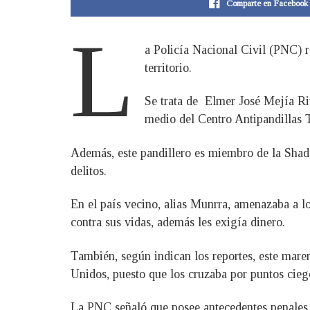
Comparte en Facebook
L
a Policía Nacional Civil (PNC) r
territorio.
Se trata de Elmer José Mejía Riv
medio del Centro Antipandillas 
Además, este pandillero es miembro de la Sha
delitos.
En el país vecino, alias Munrra, amenazaba a los
contra sus vidas, además les exigía dinero.
También, según indican los reportes, este marer
Unidos, puesto que los cruzaba por puntos cie
La PNC señaló que posee antecedentes penales d