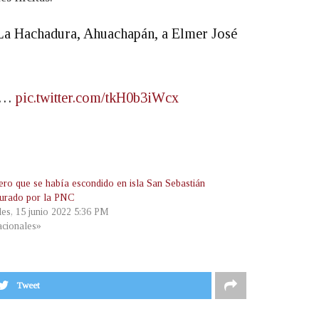
 La Hachadura, Ahuachapán, a Elmer José
de…
pic.twitter.com/tkH0b3iWcx
lero que se había escondido en isla San Sebastián
turado por la PNC
les, 15 junio 2022 5:36 PM
cionales»
Tweet