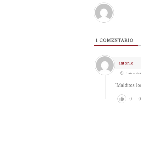
1
COMENTARIO
antonio
5 años atrá
´Malditos lo
0
0