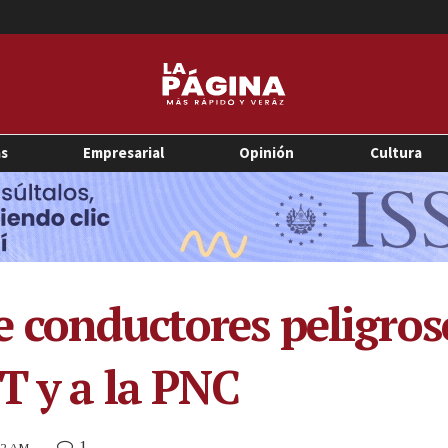
as
Empresarial
Opinión
Cultura
 conductores peligros
T y a la PNC
1
32 AM