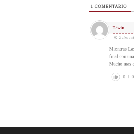
1
COMENTARIO
Edwin
2 años atrá
Mientras La
final con un
Mucho mas 
0
0