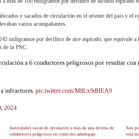
t a más de 100 miligramos por decilitro de alcohol espirado en
bicados y sacados de circulación en el oriente del país y el re
llevaban varios acompañantes.
42 miligramos por decilitro de aire aspirado, que equivale a
as de la PNC.
rculación a 6 conductores peligrosos por resultar con
a infractores.
pic.twitter.com/M8Lx9dHEA9
, 2024
Autoridades sacan de circulación a más de una decena de
Seis p
conductores peligrosos en controles antidopaje
esta m