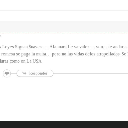
s
s Leyes Siguan Suaves …. Ala mara Le va valer…. ven….te andar 
a remesa se paga la multa… pero no las vidas delos atropellados. S
duras como en La USA
Responder