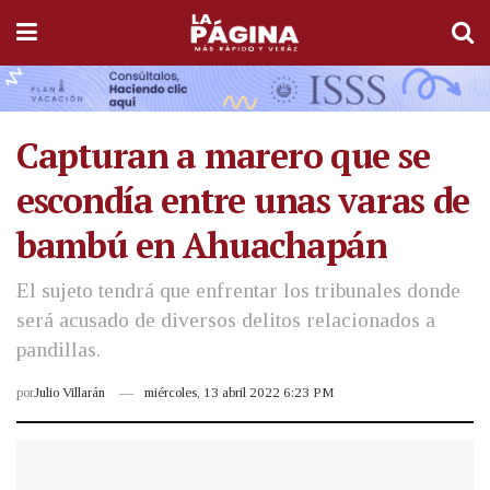
Capturan a marero que se
escondía entre unas varas de
bambú en Ahuachapán
El sujeto tendrá que enfrentar los tribunales donde
será acusado de diversos delitos relacionados a
pandillas.
por
Julio Villarán
miércoles, 13 abril 2022 6:23 PM