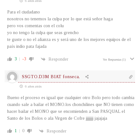
6 años atrás
Para el ciudadano
nosotros no tenemos la culpa por lo que está señor haga
pero vos comentas con el colu
yo no tengo la culpa que seas grencho
te guste o no el alianza es y será uno de los mejores equipos de el
país indio pata fajada
3
-3
Responder
Ver Respuestas
(1)
SSGTO.D3M BIAT fonseca,
6 años atrás
Bueno el proceso es igual que cualquier otro Bolo pero todo cambia
cuando sale a bailar el MONO.los chonchilines que NO tienen como
hacer bailar el MONO que se encomienden a San PASQUAL el
Santo de los Bolos o ala Virgen de Cofre jjjjjjjj jajajaja
1
0
Responder