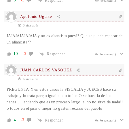
6
-1
Responder
Ver Respuestas
(1)
Apolonio Ugarte
6 años atrás
JAJAJAJAJAJAJA y no es aliancista pues?? Que se puede esperar de
un aliancista??
10
-3
Responder
Ver Respuestas
(1)
JUAN CARLOS VASQUEZ
6 años atrás
PREGUNTA: Y en estos casos la FISCALIA y JUECES hace su
trabajo y lo trata parejo igual que a todos O se hace la de los
panes….. entiendo que es un proceso largo! si no no sirve de nada!!
o todos en el piso o mejor no gasten recurso del pueblo
4
-3
Responder
Ver Respuestas
(1)