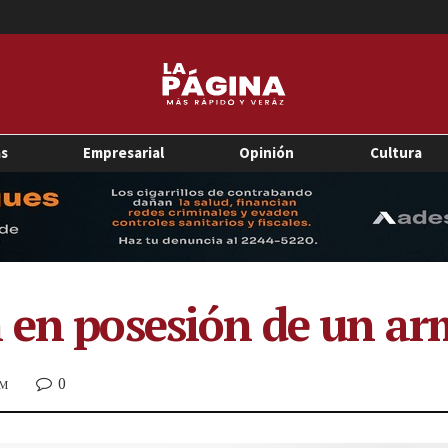
as
Empresarial
Opinión
Cultura
 en posesión de un arm
0
AM