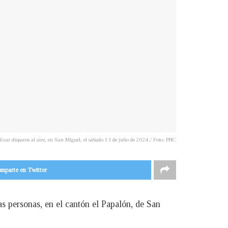
zar disparos al aire, en San Miguel, el sábado 13 de julio de 2024./ Foto: PNC
mparte en Twitter
as personas, en el cantón el Papalón, de San