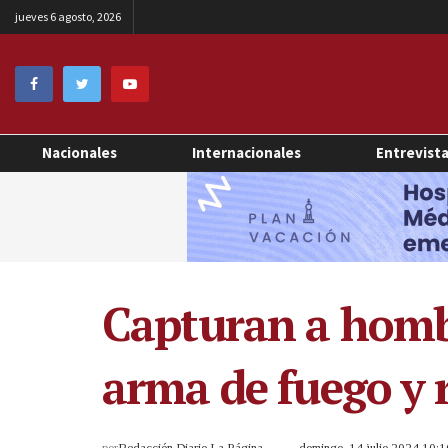
jueves 6 agosto, 2026
Nacionales
Internacionales
Entrevist
Capturan a homb
arma de fuego y r
por
Redacción Diario La Página
domingo, 14 julio 2024 10: