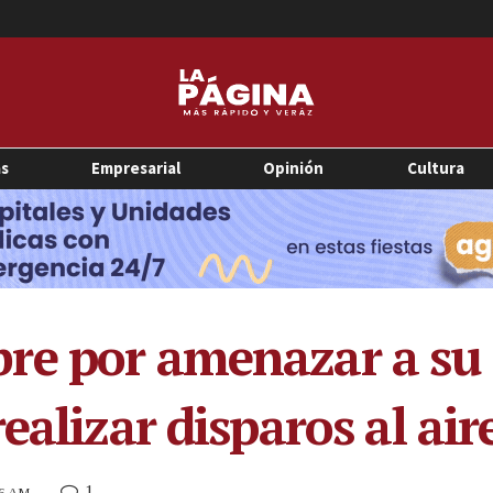
as
Empresarial
Opinión
Cultura
re por amenazar a su 
ealizar disparos al ai
1
16 AM