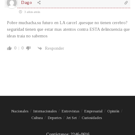
Dago
3 años atrás
Pobre muchacha,su futuro en LA carcel ,quesque no tienen cerebro?
seguridad tienen que estar mas atentos contra ESTA delincuencia que
ideas traia no sabemos
0
0
Responder
Nacionales
Internacionales
Entrevistas
Empresarial
Opinión
Cultura
Deportes
Jet Set
Curiosidades
Contáctanos: 2246-0616