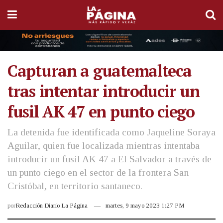
Capturan a guatemalteca
tras intentar introducir un
fusil AK 47 en punto ciego
La detenida fue identificada como Jaqueline Soraya
Aguilar, quien fue localizada mientras intentaba
introducir un fusil AK 47 a El Salvador a través de
un punto ciego en el sector de la frontera San
Cristóbal, en territorio santaneco.
por
Redacción Diario La Página
martes, 9 mayo 2023 1:27 PM