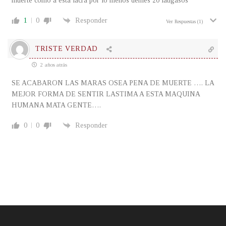
muerte como a esta lacra por lo menos denles 20 latigasos
1
0
Responder
Ver Respuestas
(1)
TRISTE VERDAD
2 años atrás
SE ACABARON LAS MARAS OSEA PENA DE MUERTE …. LA
MEJOR FORMA DE SENTIR LASTIMA A ESTA MAQUINA
HUMANA MATA GENTE….
0
0
Responder