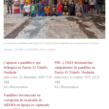
26 supuestos pandilleros de Puerto El Triunfo fueron detenidos por elementos de la Fuerza
Armada. | DIARIO LA PÁGINA | Foto: Cortesía.
Capturan a pandillero que
PNC y FAES desmantelan
delinquía en Puerto El Triunfo,
campamento de pandillas en
Usulután
Puerto El Triunfo, Usulután
miércoles, 21 diciembre 2022 7:30
miércoles, 6 octubre 2021 10:21
AM
AM
En «Nacionales»
En «Nacionales»
Pandillero involucrado en
corrupción de exalcalde de
ARENA en Apopa es capturado