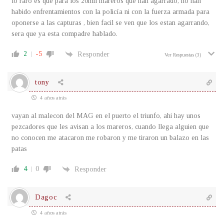
lo raro es que para los 20mil mareros que han agarrado, no han
habido enfrentamientos con la policía ni con la fuerza armada para
oponerse a las capturas , bien facil se ven que los estan agarrando,
sera que ya esta compadre hablado.
2
-5
Responder
Ver Respuestas
(3)
tony
4 años atrás
vayan al malecon del MAG en el puerto el triunfo, ahi hay unos
pezcadores que les avisan a los mareros, cuando llega alguien que
no conocen me atacaron me robaron y me tiraron un balazo en las
patas
4
0
Responder
Dagoc
4 años atrás