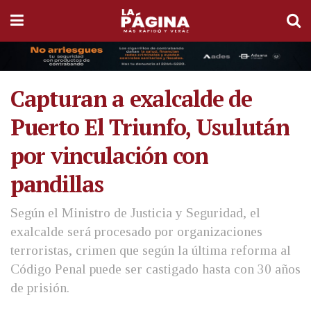
Capturan a exalcalde de
Puerto El Triunfo, Usulután
por vinculación con
pandillas
Según el Ministro de Justicia y Seguridad, el
exalcalde será procesado por organizaciones
terroristas, crimen que según la última reforma al
Código Penal puede ser castigado hasta con 30 años
de prisión.