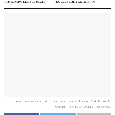
por
Redacción Diario La Página
jueves, 28 abril 2022 2:19 PM
Rodrigo Tenorio (camiseta roja) fue capturado por agentes policiales de Puerto El Triunfo,
Usulután. | DIARIO LA PÁGINA | Foto: Cortesía.