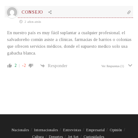
CONSEJO
2 años atrás
En nuestro país es muy fácil suplantar a cualquier profesional, el
salvadoreño común asiste a clínicas, farmacias de barrios o colonias
que ofrecen servicios médicos, donde el supuesto medico solo usa
gabacha blanca.
2
-2
Responder
Ver Respuestas
(1)
Nacionales
Internacionales
Entrevistas
Empresarial
Opinión
Cultura
Deportes
Jet Set
Curiosidades