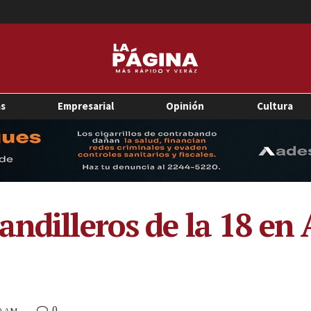
as
Empresarial
Opinión
Cultura
andilleros de la 18 en
0
10 AM