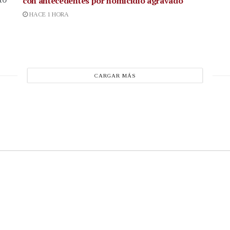
con antecedentes por homicidio agravado
HACE 1 HORA
CARGAR MÁS