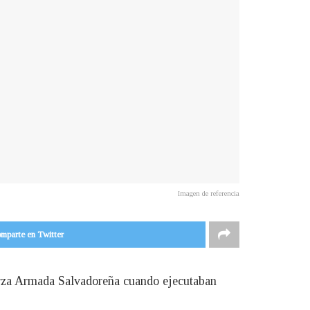
Imagen de referencia
mparte en Twitter
uerza Armada Salvadoreña cuando ejecutaban