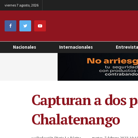
viernes 7 agosto, 2026
Nacionales
Internacionales
Entrevist
Capturan a dos p
Chalatenango
por
Redacción Diario La Página
martes, 7 febrero 2023 10: