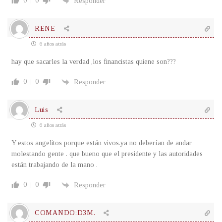
0
0
Responder
RENE
6 años atrás
hay que sacarles la verdad ,los financistas quiene son???
0
0
Responder
Luis
6 años atrás
Y estos angelitos porque están vivos.ya no deberían de andar
molestando gente . que bueno que el presidente y las autoridades
están trabajando de la mano .
0
0
Responder
COMANDO:D3M.