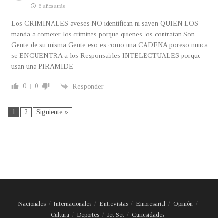
6 años atrás
Los CRIMINALES aveses NO identifican ni saven QUIEN LOS
manda a cometer los crimines porque quienes los contratan Son
Gente de su misma Gente eso es como una CADENA poreso nunca
se ENCUENTRA a los Responsables INTELECTUALES porque
usan una PIRAMIDE
0
0
Responder
1
2
Siguiente »
Nacionales
Internacionales
Entrevistas
Empresarial
Opinión
Cultura
Deportes
Jet Set
Curiosidades