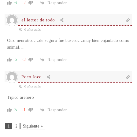
6
-2
Responder
el lector de todo
6 años atrás
Otro neurotico….de seguro fue busero….muy bien enjaulado como
animal….
5
-3
Responder
Poco loco
6 años atrás
Típico arenero
8
-1
Responder
1
2
Siguiente »