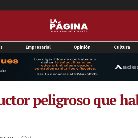
as
Empresarial
Opinión
Cultura
ctor peligroso que hab
0
10:15 AM