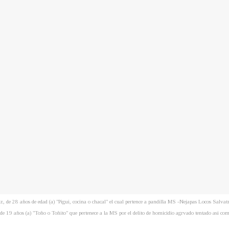
 de 28 años de edad (a) "Pigui, cocina o chacal" el cual pertence a pandilla MS -Nejapas Locos Salvat
19 años (a) "Toño o Toñito" que pertenece a la MS por el delito de homicidio agrvado tentado asi com