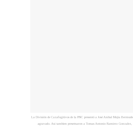
La División de Cazafugitivos de la PNC presentó a José Anibal Mejía Bermudez,
agravado. Asi tambien presetnaron a Tomas Antonio Ramirez Gonzalez, de 