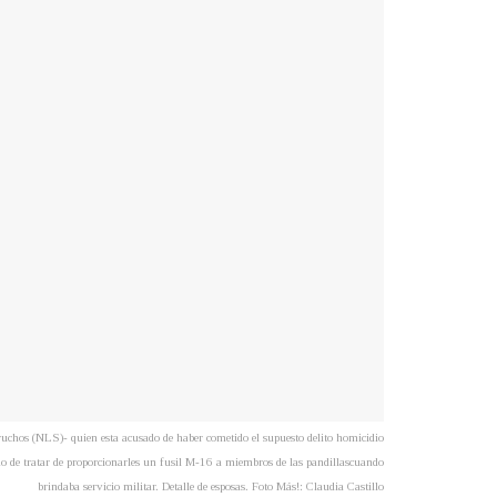
ruchos (NLS)- quien esta acusado de haber cometido el supuesto delito homicidio
o de tratar de proporcionarles un fusil M-16 a miembros de las pandillascuando
brindaba servicio militar. Detalle de esposas. Foto Más!: Claudia Castillo