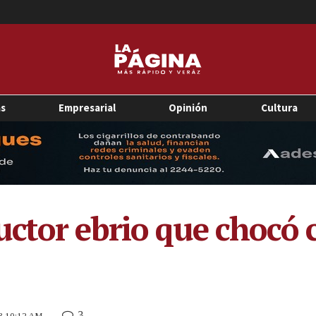
as
Empresarial
Opinión
Cultura
ctor ebrio que chocó 
3
23 10:12 AM