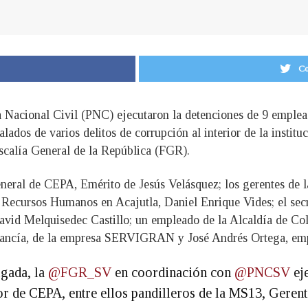
Co
ía Nacional Civil (PNC) ejecutaron la detenciones de 9 emple
ados de varios delitos de corrupción al interior de la institu
scalía General de la República (FGR).
neral de CEPA, Emérito de Jesús Velásquez; los gerentes de la
Recursos Humanos en Acajutla, Daniel Enrique Vides; el secre
avid Melquisedec Castillo; un empleado de la Alcaldía de Co
ancía, de la empresa SERVIGRAN y José Andrés Ortega, emple
gada, la
@FGR_SV
en coordinación con
@PNCSV
eje
ior de CEPA, entre ellos pandilleros de la MS13, Geren