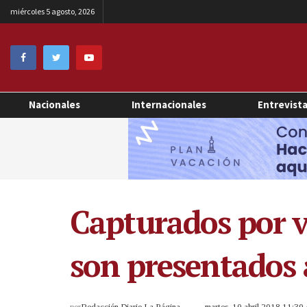
miércoles 5 agosto, 2026
Nacionales
Internacionales
Entrevist
Capturados por v
son presentados 
por
Redacción Diario La Página
martes, 10 abril 2018 11:3