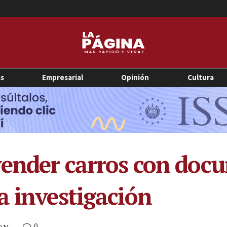
as
Empresarial
Opinión
Cultura
ender carros con docu
a investigación
0
0 AM