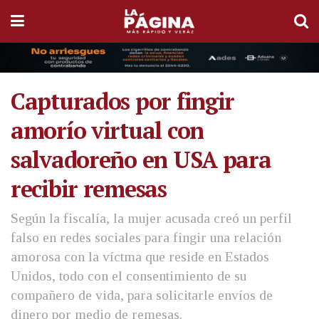
Capturados por fingir
amorío virtual con
salvadoreño en USA para
recibir remesas
Según la fiscalía, la mujer acusada creó un perfil
falso en redes sociales para fingir una relación
amorosa con la víctma que reside en Estados
Unidos, todo con el consentimiento de su
compañero de vida, para solicitarle envíos de
dinero por medio de remesas.