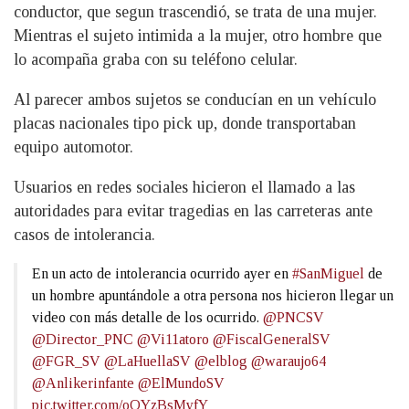
conductor, que segun trascendió, se trata de una mujer.
Mientras el sujeto intimida a la mujer, otro hombre que
lo acompaña graba con su teléfono celular.
Al parecer ambos sujetos se conducían en un vehículo
placas nacionales tipo pick up, donde transportaban
equipo automotor.
Usuarios en redes sociales hicieron el llamado a las
autoridades para evitar tragedias en las carreteras ante
casos de intolerancia.
En un acto de intolerancia ocurrido ayer en
#SanMiguel
de
un hombre apuntándole a otra persona nos hicieron llegar un
video con más detalle de los ocurrido.
@PNCSV
@Director_PNC
@Vi11atoro
@FiscalGeneralSV
@FGR_SV
@LaHuellaSV
@elblog
@waraujo64
@Anlikerinfante
@ElMundoSV
pic.twitter.com/oOYzBsMyfY