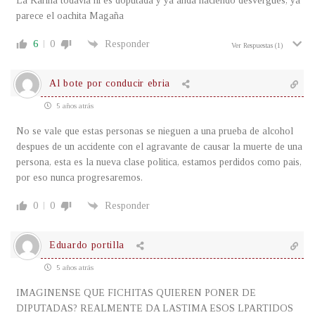
La Karina todavia ni es doputada y ya anda haciendo desvergues, ya
parece el oachita Magaña
6
0
Responder
Ver Respuestas
(1)
Al bote por conducir ebria
5 años atrás
No se vale que estas personas se nieguen a una prueba de alcohol
despues de un accidente con el agravante de causar la muerte de una
persona, esta es la nueva clase politica, estamos perdidos como pais,
por eso nunca progresaremos.
0
0
Responder
Eduardo portilla
5 años atrás
IMAGINENSE QUE FICHITAS QUIEREN PONER DE
DIPUTADAS? REALMENTE DA LASTIMA ESOS LPARTIDOS