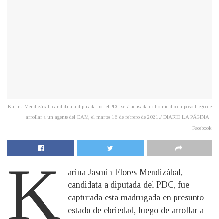
Karina Mendizábal, candidata a diputada por el PDC será acusada de homicidio culposo luego de
arrollar a un agente del CAM, el martes 16 de febrero de 2021./ DIARIO LA PÁGINA |
Facebook
K
arina Jasmin Flores Mendizábal,
candidata a diputada del PDC, fue
capturada esta madrugada en presunto
estado de ebriedad, luego de arrollar a