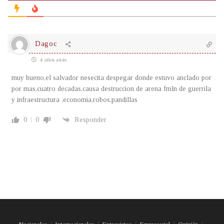
Dagoc
4 años atrás
muy bueno,el salvador nesecita despegar donde estuvo anclado por
por mas,cuatro decadas,causa destruccion de arena fmln de guerrila
y infraestructura ,economia,robos,pandillas
0
0
Responder