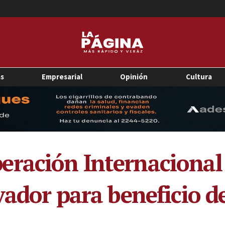
as
Empresarial
Opinión
Cultura
ración Internacional
vador para beneficio d