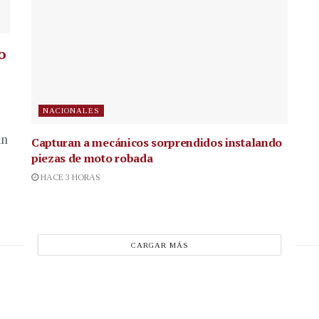
o
NACIONALES
in
Capturan a mecánicos sorprendidos instalando
piezas de moto robada
HACE 3 HORAS
CARGAR MÁS