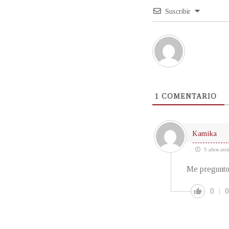
Suscribir
1
COMENTARIO
Kamika
5 años atrá
Me pregunto 
0
0