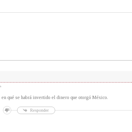
s
en qué se habrá invertido el dinero que otorgó México.
Responder