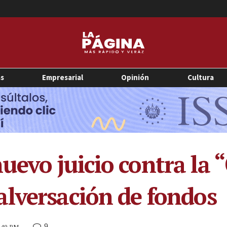
as
Empresarial
Opinión
Cultura
evo juicio contra la 
lversación de fondos
9
2:49 PM