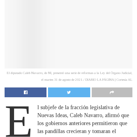
El diputado Caleb Navarro, de NI, presentó una serie de reformas a la Ley del Órgano Judicial,
el martes 31 de agosto de 2021./ DIARIO LA PÁGINA | Cortesía AL
E
l subjefe de la fracción legislativa de
Nuevas Ideas, Caleb Navarro, afirmó que
los gobiernos anteriores permitieron que
las pandillas crecieran y tomaran el