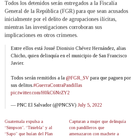
Todos los detenidos serán entregados a la Fiscalía
General de la República (FGR) para que sean acusados
inicialmente por el delito de agrupaciones ilícitas,
mientras las investigaciones corroboran sus
implicaciones en otros crímenes.
Entre ellos está Josué Dionisio Chévez Hernández, alias
Chicho, quien delinquía en el municipio de San Francisco
Javier.
Todos serán remitidos a la
@FGR_SV
para que paguen por
sus delitos.
#GuerraContraPandillas
pic.twitter.com/H0kC6NrZY2
— PNC El Salvador (@PNCSV)
July 5, 2022
Guatemala expulsa a
Capturan a mujer que delinquía
“Simpson”, “Tiniebla” y al
con pandilleros que
“Sapo” que huían del Plan
amenazaron con machete a