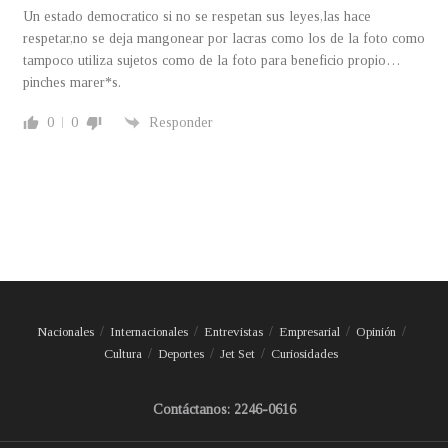
Un estado democratico si no se respetan sus leyes,las hace
respetar,no se deja mangonear por lacras como los de la foto como
tampoco utiliza sujetos como de la foto para beneficio propio…
pinches marer*s.
0
0
Responder
Nacionales
Internacionales
Entrevistas
Empresarial
Opinión
Cultura
Deportes
Jet Set
Curiosidades
Contáctanos: 2246-0616