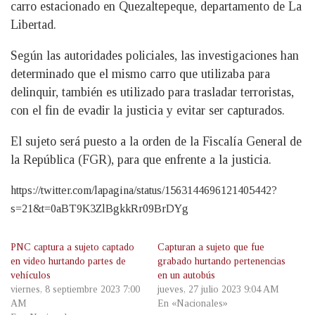
carro estacionado en Quezaltepeque, departamento de La
Libertad.
Según las autoridades policiales, las investigaciones han
determinado que el mismo carro que utilizaba para
delinquir, también es utilizado para trasladar terroristas,
con el fin de evadir la justicia y evitar ser capturados.
El sujeto será puesto a la orden de la Fiscalía General de
la República (FGR), para que enfrente a la justicia.
https://twitter.com/lapagina/status/1563144696121405442?
s=21&t=0aBT9K3ZlBgkkRr09BrDYg
PNC captura a sujeto captado
Capturan a sujeto que fue
en video hurtando partes de
grabado hurtando pertenencias
vehículos
en un autobús
viernes, 8 septiembre 2023 7:00
jueves, 27 julio 2023 9:04 AM
AM
En «Nacionales»