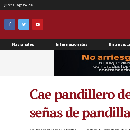
jueves 6 agosto, 2026
Nacionales
Internacionales
Entrevist
Cae pandillero d
señas de pandill
por
Redacción Diario La Página
martes, 16 septiembre 2025