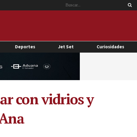
Deportes
Jet Set
Curiosidades
r con vidrios y
 Ana