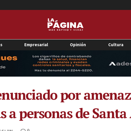
as
Empresarial
Opinión
Cultura
enunciado por amenaza
as a personas de Santa
0
 6:51 PM