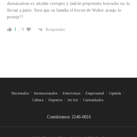
dawuicalson ex alcalde corrupto y ladrón prepotente borracho no lo
llevan a juicio. Será que su familia el bocon de Walter araujo lo
proteje??
1
0
Responder
Nacionales
Internacionales
Entrevistas
Empresarial
Opinión
Cultura
Deportes
Jet Set
Curiosidades
Contáctanos: 2246-0616