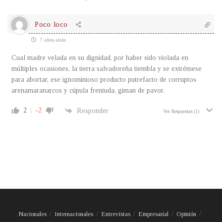
Poco loco
7 años atrás
Cual madre velada en su dignidad, por haber sido violada en
múltiples ocasiones, la tierra salvadoreña tiembla y se extrémese
para abortar, ese ignominioso producto putrefacto de corruptos
arenamaranarcos y cúpula frentuda, giman de pavor.
2
-2
Responder
Ver Respuestas
(1)
Nacionales
Internacionales
Entrevistas
Empresarial
Opinión