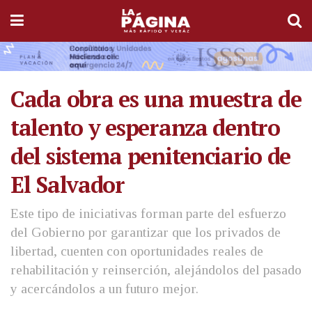
Cada obra es una muestra de
talento y esperanza dentro
del sistema penitenciario de
El Salvador
Este tipo de iniciativas forman parte del esfuerzo
del Gobierno por garantizar que los privados de
libertad, cuenten con oportunidades reales de
rehabilitación y reinserción, alejándolos del pasado
y acercándolos a un futuro mejor.