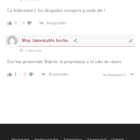
La federacion y los abogados corruptos q están ahí !
0
0
Responder
Muy lamentable hecho
3 años atrás
Eso has promovido Bukele, la prepotencia y el odio de clases.
1
-2
Responder
Ver Respuestas
(1)
Nacionales
Internacionales
Entrevistas
Empresarial
Opinión