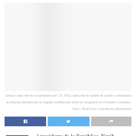
Gerson López Herrera (Guardameta de C.D. FAS), apoyando en labores de auxilio a aficionados
de Alianza afectados por la tragedia sucedida está noche en sol general en el Estadio Cuscatlán./
Foto y Pie de Foto: Luis Herrera @eybonluis