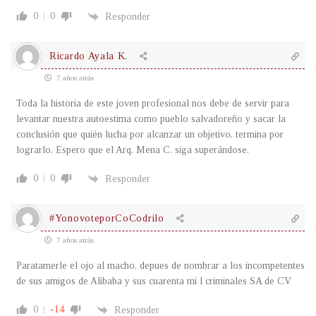
0
0
Responder
Ricardo Ayala K.
7 años atrás
Toda la historia de este joven profesional nos debe de servir para
levantar nuestra autoestima como pueblo salvadoreño y sacar la
conclusión que quién lucha por alcanzar un objetivo, termina por
lograrlo. Espero que el Arq. Mena C. siga superándose.
0
0
Responder
#YonovoteporCoCodrilo
7 años atrás
Paratamerle el ojo al macho, depues de nombrar a los incompetentes
de sus amigos de Alibaba y sus cuarenta mi l criminales SA de CV
0
-14
Responder