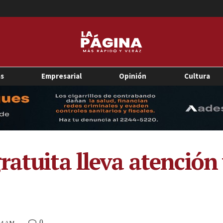
as
Empresarial
Opinión
Cultura
ratuita lleva atención
0
:24 AM