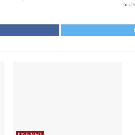
En «De
NACIONALES