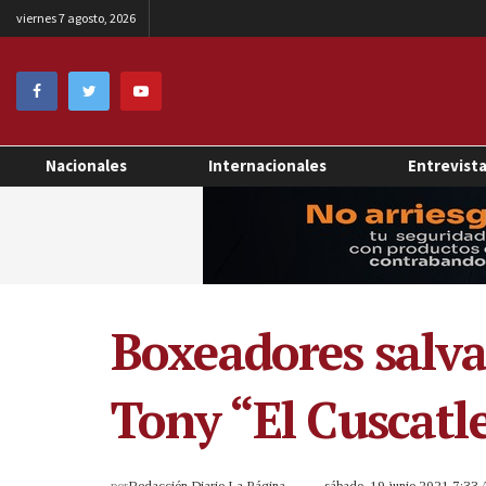
viernes 7 agosto, 2026
Nacionales
Internacionales
Entrevist
Boxeadores salva
Tony “El Cuscatl
por
Redacción Diario La Página
sábado, 19 junio 2021 7:33