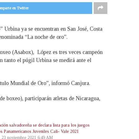
mparte en Twitter
” Urbina ya se encuentran en San José, Costa
a denominada “La noche de oro”.
Boxeo (Asabox), López es tres veces campeón
 tanto el púgil Urbina se medirá ante el
título Mundial de Oro”, informó Canjura.
e boxeo), participarán atletas de Nicaragua,
ción salvadoreña se declara lista para los juegos
os Panamericanos Juveniles Cali- Vale 2021
, 23 noviembre 2021 6:49 AM