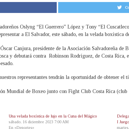
Co
vadoreños Oslyng “El Guerrero” López y Tony “El Cuscatleco
 representar a El Salvador, este sábado, en la velada boxístic
 Óscar Canjura, presidente de la Asociación Salvadoreña de 
osca y debutará contra Robinson Rodríguez, de Costa Rica, en
pesado.
uestros representantes tendrán la oportunidad de obtener el 
ión Mundial de Boxeo junto con Fight Club Costa Rica (club d
Una velada boxística de lujo en la Cuna del Mágico
Delega
sábado, 16 diciembre 2023 7:00 AM
I Jueg
En «Deportes»
martes