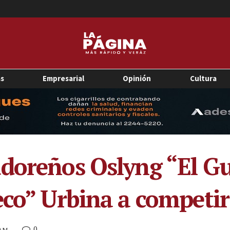
as
Empresarial
Opinión
Cultura
doreños Oslyng “El Gu
eco” Urbina a competir
0
 AM