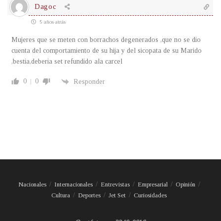
Dagoc
5 años atrás
Mujeres que se meten con borrachos degenerados ,que no se dio
cuenta del comportamiento de su hija y del sicopata de su Marido
,bestia,deberia set refundido ala carcel
0
0
Responder
Nacionales
Internacionales
Entrevistas
Empresarial
Opinión
Cultura
Deportes
Jet Set
Curiosidades