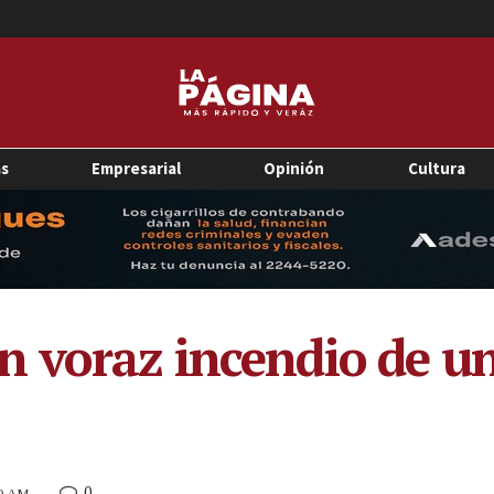
as
Empresarial
Opinión
Cultura
n voraz incendio de u
0
10 AM