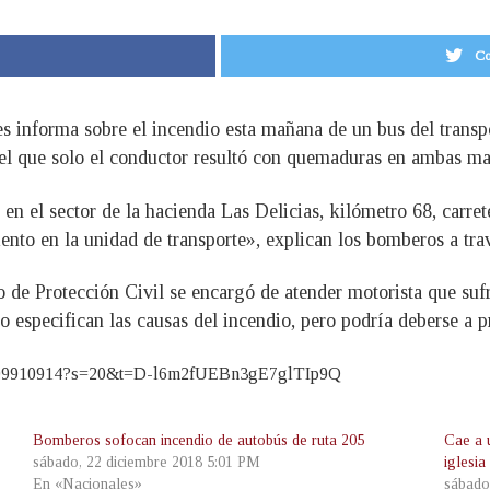
Co
informa sobre el incendio esta mañana de un bus del transpor
n el que solo el conductor resultó con quemaduras en ambas m
n el sector de la hacienda Las Delicias, kilómetro 68, carret
ento en la unidad de transporte», explican los bomberos a trav
vo de Protección Civil se encargó de atender motorista que s
no especifican las causas del incendio, pero podría deberse a p
615599910914?s=20&t=D-l6m2fUEBn3gE7glTIp9Q
Bomberos sofocan incendio de autobús de ruta 205
Cae a 
sábado, 22 diciembre 2018 5:01 PM
iglesia
En «Nacionales»
sábado