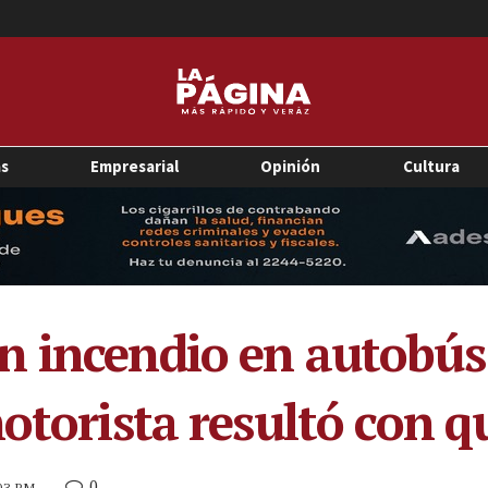
as
Empresarial
Opinión
Cultura
 incendio en autobús 
motorista resultó con
0
:03 PM