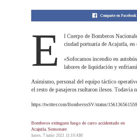
Comparte en Facebook
E
l Cuerpo de Bomberos Nacionales 
ciudad portuaria de Acajutla, e
«Sofocamos incendio en autobús e
labores de liquidación y enfriami
Asimismo, personal del equipo táctico operati
el resto de pasajeros rsultaron ilesos. Todavía 
https://twitter.com/BomberosSV/status/1561365
Bomberos extinguen fuego de carro accidentado en
Acajutla, Sonsonate
lunes, 7 junio 2021 11:10 AM