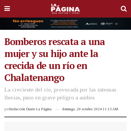
Bomberos rescata a una
mujer y su hijo ante la
crecida de un río en
Chalatenango
La creciente del río, provocada por las intensas
lluvias, puso en grave peligro a ambos
por
Redacción Diario La Página
domingo, 20 octubre 2024 11:13 AM