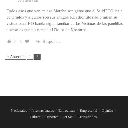
6 años atrás
Todos esos que ven en esa Marcha son gente que el Sr. NETO les a
conprados y algunos son sus amigos Ricachoncitos solo miren su
vistuario.ahi NO handa nigun familiar de las Victimas de las pandillas
poreso es que no cienten el Dolor de Nosotros
0
0
Responder
« Anterior
1
2
Nacionales
Internacionales
Entrevistas
Empresarial
Opinión
Cultura
Deportes
Jet Set
Curiosidades