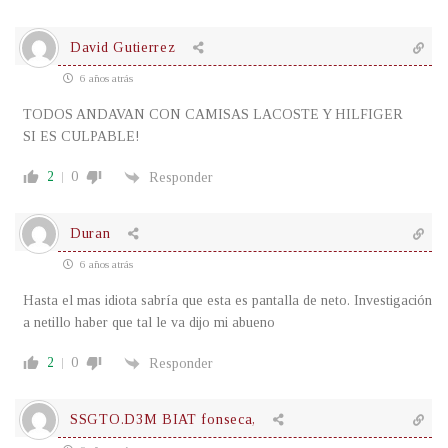
David Gutierrez
6 años atrás
TODOS ANDAVAN CON CAMISAS LACOSTE Y HILFIGER
SI ES CULPABLE!
2
0
Responder
Duran
6 años atrás
Hasta el mas idiota sabría que esta es pantalla de neto. Investigación
a netillo haber que tal le va dijo mi abueno
2
0
Responder
SSGTO.D3M BIAT fonseca,