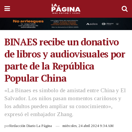
BINAES recibe un donativo
de libros y audiovisuales por
parte de la República
Popular China
«La Binaes es símbolo de amistad entre China y El
Salvador. Los niños pasan momentos cariñosos y
los adultos pueden ampliar su conocimiento»,
expresó el embajador Zhang.
por
Redacción Diario La Página
miércoles, 24 abril 2024 9:34 AM