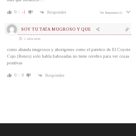
0
-1
Responder
Ver Respuestas
(1)
SOY TU TATA MUGROSO Y QUE
2 años atrás
como abunda mugrosos y aborigenes como el patetico de
El Coyote
Cojo (Renco) solo habla babosadas no tiene cerebro para ver cosas
positivas
0
0
Responder