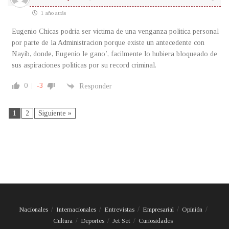
1 año atrás
Eugenio Chicas podria ser victima de una venganza politica personal
por parte de la Administracion porque existe un antecedente con
Nayib, donde, Eugenio le gano’, facilmente lo hubiera bloqueado de
sus aspiraciones politicas por su record criminal.
0
-3
Responder
1
2
Siguiente »
Nacionales
Internacionales
Entrevistas
Empresarial
Opinión
Cultura
Deportes
Jet Set
Curiosidades