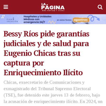
Bessy Ríos pide garantías
judiciales y de salud para
Eugenio Chicas tras su
captura por
Enriquecimiento Ilícito
Chicas, exsecretario de Comunicaciones y
exmagistrado del Tribunal Supremo Electoral
(TSE), fue detenido este jueves 13 de febrero, bajo
la acusación de enriquecimiento ilícito. En 2024, un