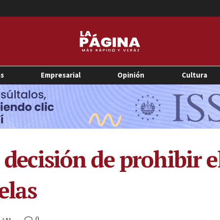
as
Empresarial
Opinión
Cultura
a decisión de prohibir e
elas
0
8 AM