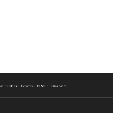
ión
Cultura
Deportes
Jet Set
Curiosidades