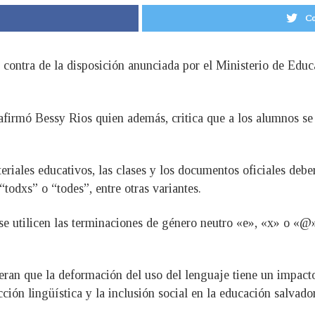
Co
 contra de la disposición anunciada por el Ministerio de Educ
firmó Bessy Rios quien además, critica que a los alumnos se l
teriales educativos, las clases y los documentos oficiales deb
odxs” o “todes”, entre otras variantes.
 se utilicen las terminaciones de género neutro «e», «x» o «@
eran que la deformación del uso del lenguaje tiene un impacto
ción lingüística y la inclusión social en la educación salvado