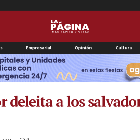
as
Empresarial
Opinión
Cultura
 deleita a los salvado
0
9:53 AM