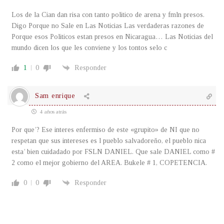
Los de la Cian dan risa con tanto politico de arena y fmln presos.
Digo Porque no Sale en Las Noticias Las verdaderas razones de
Porque esos Politicos estan presos en Nicaragua… Las Noticias del
mundo dicen los que les conviene y los tontos selo c
1
0
Responder
Sam enrique
4 años atrás
Por que’? Ese interes enfermiso de este «grupito» de NI que no
respetan que sus intereses es l pueblo salvadoreňo, el pueblo nica
esta’ bien cuidadado por FSLN DANIEL. Que sale DANIEL como #
2 como el mejor gobierno del AREA. Bukele # 1, COPETENCIA.
0
0
Responder