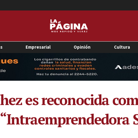
as
Empresarial
Opinión
Cultura
chez es reconocida com
 “Intraemprendedora S