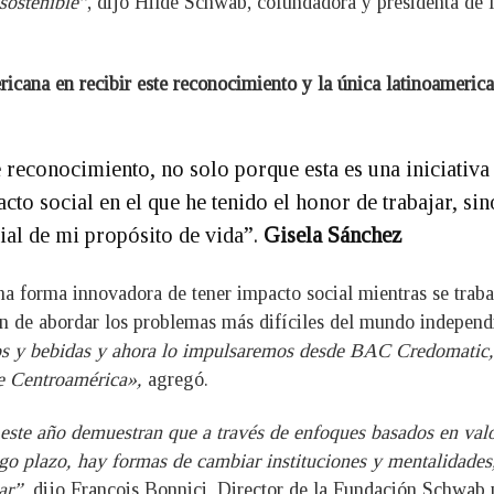
sostenible”
, dijo Hilde Schwab, cofundadora y presidenta d
ricana en recibir este reconocimiento y la única latinoameri
 reconocimiento, no solo porque esta es una iniciativ
to social en el que he tenido el honor de trabajar, si
cial de mi propósito de vida”.
Gisela Sánchez
una forma innovadora de tener impacto social mientras se tra
sión de abordar los problemas más difíciles del mundo independ
os y bebidas y ahora lo impulsaremos desde BAC Credomatic,
e Centroamérica»,
agregó.
te año demuestran que a través de enfoques basados en valor
rgo plazo, hay formas de cambiar instituciones y mentalidades,
gar”,
dijo François Bonnici, Director de la Fundación Schwab 