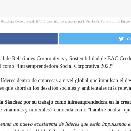
 de Relaciones Corporativas de BAC Credomatic, fue galardona por la Fundación Schwab para el Empre
Co
onal de Relaciones Corporativas y Sostenibilidad de BAC Cre
l como “Intraemprendedora Social Corporativa 2022”.
líderes dentro de empresas a nivel global que impulsan el des
es que abordan los desafíos sociales y ambientales más relev
la Sánchez por su trabajo como intraemprendedora en la creac
de vitaminas y minerales), conocida como “hambre oculta” que
entan un nuevo ecosistema de líderes que están impulsando e