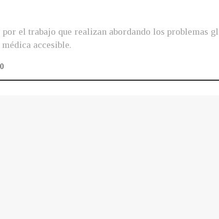
por el trabajo que realizan abordando los problemas glo
 médica accesible.
0