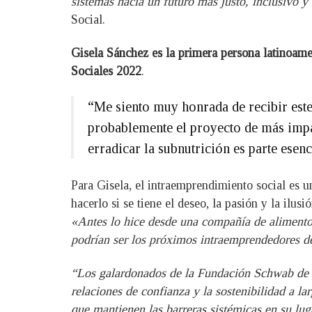
sistemas hacia un futuro más justo, inclusivo y 
Social.
Gisela Sánchez es la primera persona latinoame
Sociales 2022
.
“Me siento muy honrada de recibir este
probablemente el proyecto de más impac
erradicar la subnutrición es parte esen
Para Gisela, el intraemprendimiento social es 
hacerlo si se tiene el deseo, la pasión y la ilu
«Antes lo hice desde una compañía de aliment
podrían ser los próximos intraemprendedores d
“Los galardonados de la Fundación Schwab de es
relaciones de confianza y la sostenibilidad a la
que mantienen las barreras sistémicas en su lu