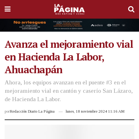
Avanza el mejoramiento vial
en Hacienda La Labor,
Ahuachapán
Ahora, los equipos avanzan en el puente #3 en el
mejoramiento vial en cantón y caserío San Lázaro,
de Hacienda La Labor.
por
Redacción Diario La Página
lunes, 18 noviembre 2024 11:16 AM